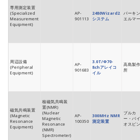
専用測定装置
(Specialized
AP-
2480Wizard2
パーキ
Measurement
901113
システム
エルマ
Equipment)
周辺設備
3.0T/Φ70-
AP-
高島製
(Peripheral
8chアレイコ
901683
所
Equipment)
イル
核磁気共鳴装
置(NMR)
磁気共鳴装置
(Nuclear
ブルカ
(Magnetic
AP-
300MHz NMR
Magnetic
ー・バ
Resonance
100350
測定装置
Resonance
オスピ
Equipment)
(NMR)
Spectrometer)