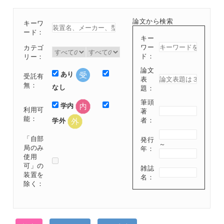
論文から検索
キーワ
ード：
キー
ワー
カテゴ
ド：
リー：
論文
あり
受託有
表
無：
なし
題：
筆頭
学内
利用可
著
能：
者：
学外
「自部
発行
～
局のみ
年：
使用
可」の
雑誌
装置を
名：
除く：