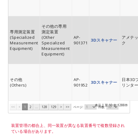
その他の専用
専用測定装置
測定装置
(Specialized
(Other
AP-
アメテ
3Dスキャナー
Measurement
Specialized
901371
ク
Equipment)
Measurement
Equipment)
その他
AP-
日本3D
3Dスキャナー
(Others)
901952
リンタ
表示 1 至 10 全 1288件
<<
<
1
2
...
128
129
>
>>
ページ:
件数:
装置管理の都合上、同一装置が異なる装置番号で複数登録され
ている場合があります。