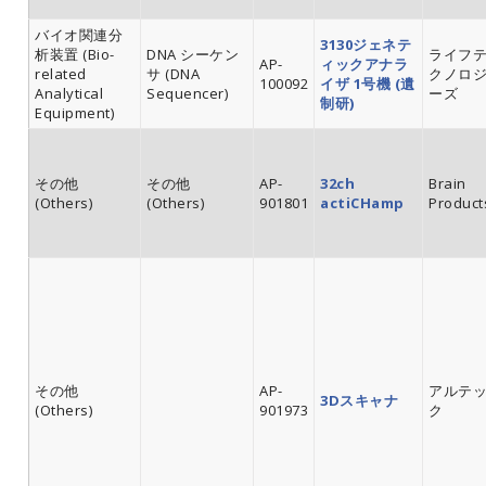
バイオ関連分
3130ジェネテ
析装置 (Bio-
DNA シーケン
ライフ
AP-
ィックアナラ
related
サ (DNA
クノロ
100092
イザ 1号機 (遺
Analytical
Sequencer)
ーズ
制研)
Equipment)
その他
その他
AP-
32ch
Brain
(Others)
(Others)
901801
actiCHamp
Product
その他
AP-
アルテ
3Dスキャナ
(Others)
901973
ク