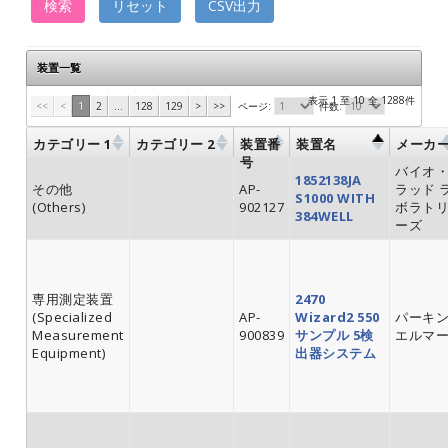
検索
リセット
CSV出力
装置一覧
表示 1 至 10 全 1288件
<<
<
1
2
...
128
129
>
>>
ページ:
件数:
カテゴリー 1
カテゴリー 2
装置番
装置名
メーカ
号
バイオ
1852138JA
その他
AP-
ラッド 
S1000 WITH
(Others)
902127
ボラト
384WELL
ーズ
専用測定装置
2470
(Specialized
AP-
Wizard2 550
パーキ
Measurement
900839
サンプル 5検
エルマ
Equipment)
出器システム