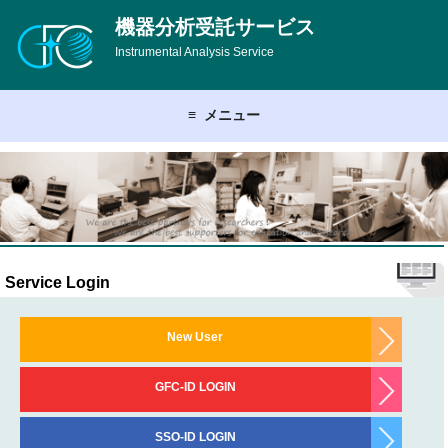
機器分析受託サービス
Instrumental Analysis Service
≡
メニュー
Service Login
New User
GFC-ID LOGIN
SSO-ID LOGIN