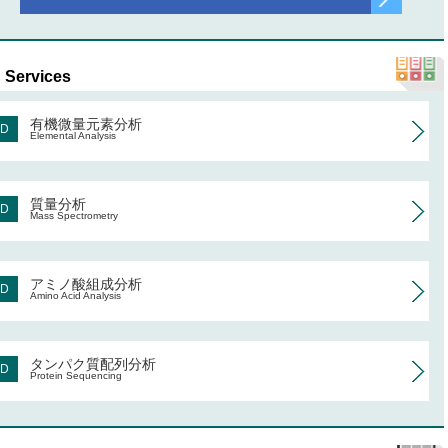
Services
有機微量元素分析
AD
Elemental Analysis
質量分析
AD
Mass Spectrometry
アミノ酸組成分析
AD
Amino Acid Analysis
タンパク質配列分析
AD
Protein Sequencing