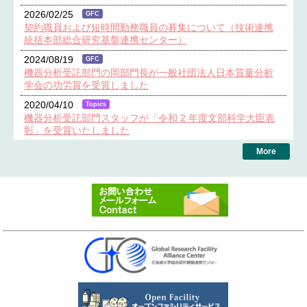
2026/02/25
GFC
契約職員および短時間勤務職員の募集について（技術連携
統括本部総合研究基盤連携センター）
2024/08/19
GFC
機器分析受託部門の岡部門長が一般社団法人日本質量分析
学会の功労賞を受賞しました
2020/04/10
Topics
機器分析受託部門スタッフが「令和 2 年度文部科学大臣表
彰」を受賞いたしました
2019/02/27
GFC
機器分析受託部門が「教育研究支援業務総長賞 奨励賞」
を受賞しました