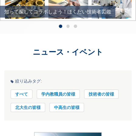
知って
研究者
研究基盤
探して
技術者で
ー
コラボ
研究基盤
始める
しよう！
マネジメントサイクル
新たな
ほくだい
プロジェクト
技術者図鑑
の
構築
ー
ニュース
・
イベント
絞り込みタグ:
すべて
学内教職員の皆様
技術者の皆様
北大生の皆様
中高生の皆様